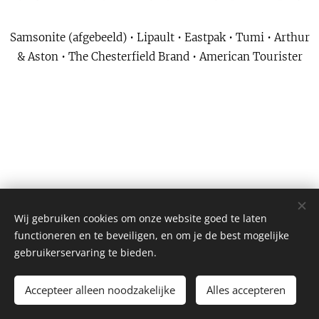
Samsonite (afgebeeld) • Lipault • Eastpak • Tumi • Arthur
& Aston • The Chesterfield Brand • American Tourister
Wij gebruiken cookies om onze website goed te laten
functioneren en te beveiligen, en om je de best mogelijke
gebruikerservaring te bieden.
© 2026 Kelly Style bv
Accepteer alleen noodzakelijke
Alles accepteren
Website by
dry.media
Cookies